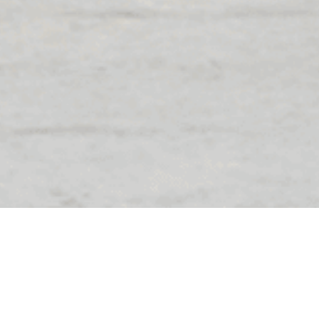
La casa terminada revela el compromiso asumido;
cada detalle silencioso confirma cuidado, precisión
y respeto profundo por la arquitectura.