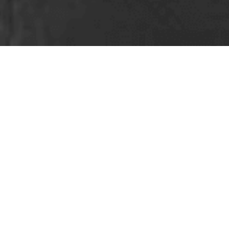
Cada
etapa del proyecto arquitectónico
se gestiona
con
precisión, planificación y ritmo de obra
,
permitiendo que la arquitectura avance en el tiempo
correcto y bajo un proceso constructivo eficiente.