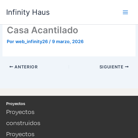
Ir
Infinity Haus
al
contenido
Casa Acantilado
Por
web_infinity26
/
9 marzo, 2026
ANTERIOR
SIGUIENTE
Proyectos
Proyectos
construidos
Proyectos