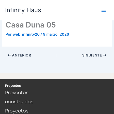
Ir
Infinity Haus
al
contenido
Casa Duna 05
Por
web_infinity26
/
9 marzo, 2026
ANTERIOR
SIGUIENTE
Proyectos
Proyectos
construidos
Proyectos